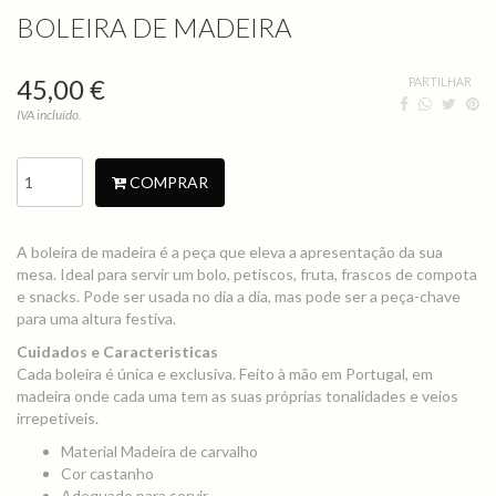
BOLEIRA DE MADEIRA
45,00 €
PARTILHAR
IVA incluído.
COMPRAR
A boleira de madeira é a peça que eleva a apresentação da sua
mesa. Ideal para servir um bolo, petiscos, fruta, frascos de compota
e snacks. Pode ser usada no dia a dia, mas pode ser a peça-chave
para uma altura festiva.
Cuidados e Caracteristicas
Cada boleira é única e exclusiva. Feito à mão em Portugal, em
madeira onde cada uma tem as suas próprias tonalidades e veios
irrepetíveis.
Material Madeira de carvalho
Cor castanho
Adequado para servir